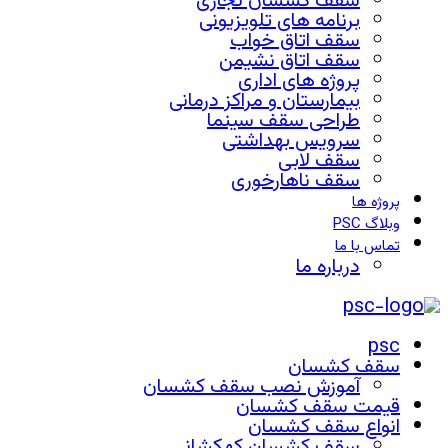
سقف کشسان تجاری
برنامه های تلویزیونی
سقف اتاق خواب
سقف اتاق نشیمن
پروژه های اداری
بیمارستان و مراکز درمانی
طراحی سقف سینما
سرویس بهداشتی
سقف لابی
سقف ناهارخوری
پروژه ها
وبلاگ PSC
تماس با ما
درباره ما
psc
سقف کشسان
آموزش نصب سقف کشسان
قیمت سقف کشسان
انواع سقف کشسان
سقف کشسان کهکشانی