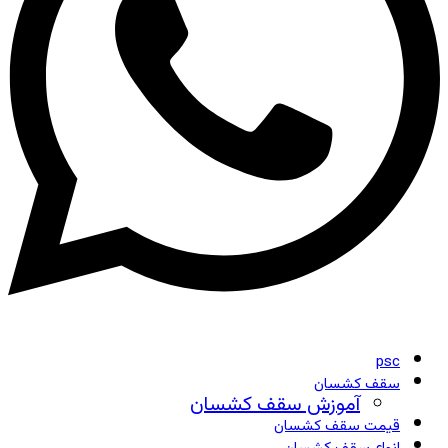
psc
سقف کشسان
آموزش سقف کشسان
قیمت سقف کشسان