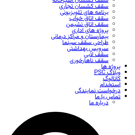
سقف کشسان آشپزخانه
سقف کشسان تجاری
برنامه های تلویزیونی
سقف اتاق خواب
سقف اتاق نشیمن
پروژه های اداری
بیمارستان و مراکز درمانی
طراحی سقف سینما
سرویس بهداشتی
سقف لابی
سقف ناهارخوری
پروژه ها
وبلاگ PSC
کاتالوگ
استخدام
درخواست نمایندگی
تماس با ما
درباره ما