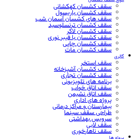
انواع سقف کشسان
سقف کشسان کهکشانی
سقف کشسان باریسول
سقف های کشسان آسمان شب
سقف کشسان ترنسلوسید
سقف کشسان لاکر
سقف کشسان با فیبر نوری
سقف کشسان چاپی
سقف کشسان مات
گالری
سقف استخر
سقف کشسان آشپزخانه
سقف کشسان تجاری
برنامه های تلویزیونی
سقف اتاق خواب
سقف اتاق نشیمن
پروژه های اداری
بیمارستان و مراکز درمانی
طراحی سقف سینما
سرویس بهداشتی
سقف لابی
سقف ناهارخوری
پروژه ها