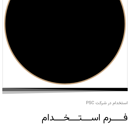
استخدام در شرکت PSC
فــــرم اســـتـــخـــدام