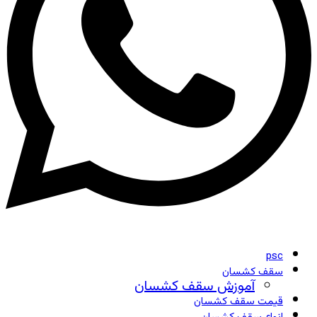
psc
سقف کشسان
آموزش سقف کشسان
قیمت سقف کشسان