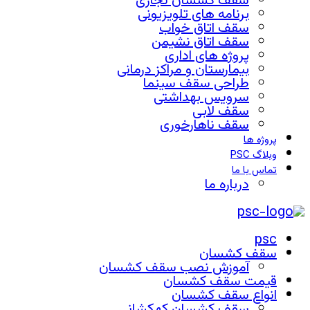
سقف کشسان تجاری
برنامه های تلویزیونی
سقف اتاق خواب
سقف اتاق نشیمن
پروژه های اداری
بیمارستان و مراکز درمانی
طراحی سقف سینما
سرویس بهداشتی
سقف لابی
سقف ناهارخوری
پروژه ها
وبلاگ PSC
تماس با ما
درباره ما
psc
سقف کشسان
آموزش نصب سقف کشسان
قیمت سقف کشسان
انواع سقف کشسان
سقف کشسان کهکشانی