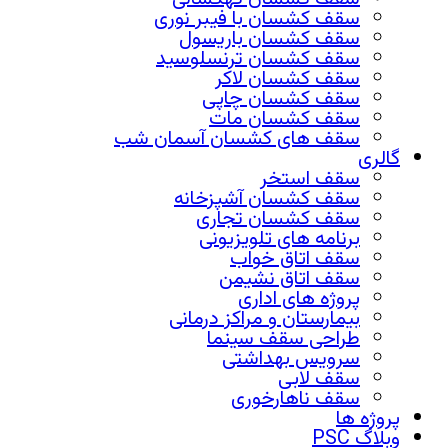
سقف کشسان با فیبر نوری
سقف کشسان باریسول
سقف کشسان ترنسلوسید
سقف کشسان لاکر
سقف کشسان چاپی
سقف کشسان مات
سقف های کشسان آسمان شب
گالری
سقف استخر
سقف کشسان آشپزخانه
سقف کشسان تجاری
برنامه های تلویزیونی
سقف اتاق خواب
سقف اتاق نشیمن
پروژه های اداری
بیمارستان و مراکز درمانی
طراحی سقف سینما
سرویس بهداشتی
سقف لابی
سقف ناهارخوری
پروژه ها
وبلاگ PSC