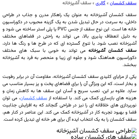
سقف کشسان
»
گالری
»
سقف آشپزخانه
سقف کشسان آشپزخانه به‌ عنوان یک راهکار مدرن و جذاب در طراحی
داخلی، به‌ سرعت در حال تبدیل‌ شدن به یک گزینه محبوب در دکوراسیون
خانه‌ ها است. این نوع سقف از جنس PVC یا پلی‌ استر ساخته می‌ شود و
به دلیل انعطاف‌ پذیری بالا، می‌ تواند به‌ راحتی در فضاهای مختلف
آشپزخانه نصب شود. با تنوع گسترده‌ ای که در طرح‌ ها و رنگ‌ ها دارد،
سقف کشسان آشپزخانه
می‌ تواند به‌ خوبی با سبک‌ های مختلف
دکوراسیون هماهنگ شود و جلوه‌ ای زیبا و منحصر به فرد به آشپزخانه
ببخشد.
یکی از مزایای کلیدی سقف کشسان آشپزخانه، مقاومت آن در برابر رطوبت
و بخار است، که این ویژگی آن را برای فضاهای پخت و پز بسیار مناسب می‌
سازد. علاوه بر این، نصب سریع و آسان این سقف‌ ها به کاهش زمان و
هزینه‌ های بازسازی کمک می‌ کند. با استفاده از
سقف کشسان
، می‌ توان
نورپردازی‌ های خلاقانه‌ ای را نیز در طراحی گنجاند که به افزایش جذابیت
فضا و بهبود تجربه کار در آشپزخانه کمک می‌ کند. این عناصر در کنار هم،
سقف کشسان را به یک انتخاب ایده‌ آل برای هر خانه‌ ای تبدیل کرده است.