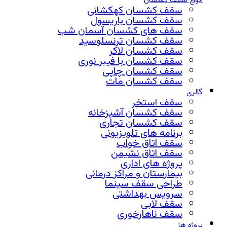
انواع سقف کشسان
سقف کشسان کهکشانی
سقف کشسان باریسول
سقف های کشسان آسمان شب
سقف کشسان ترنسلوسید
سقف کشسان لاکر
سقف کشسان با فیبر نوری
سقف کشسان چاپی
سقف کشسان مات
گالری
سقف استخر
سقف کشسان آشپزخانه
سقف کشسان تجاری
برنامه های تلویزیونی
سقف اتاق خواب
سقف اتاق نشیمن
پروژه های اداری
بیمارستان و مراکز درمانی
طراحی سقف سینما
سرویس بهداشتی
سقف لابی
سقف ناهارخوری
پروژه ها