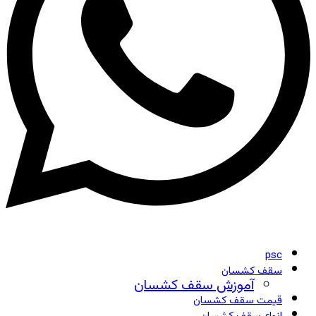
psc
سقف کشسان
آموزش سقف کشسان
قیمت سقف کشسان