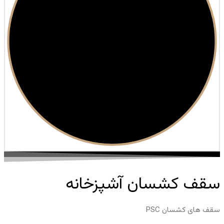
سقف کشسان آشپزخانه
سقف های کشسان PSC