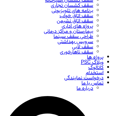
سقف کشسان آشپزخانه
سقف کشسان تجاری
برنامه های تلویزیونی
سقف اتاق خواب
سقف اتاق نشیمن
پروژه های اداری
بیمارستان و مراکز درمانی
طراحی سقف سینما
سرویس بهداشتی
سقف لابی
سقف ناهارخوری
پروژه ها
وبلاگ PSC
کاتالوگ
استخدام
درخواست نمایندگی
تماس با ما
درباره ما