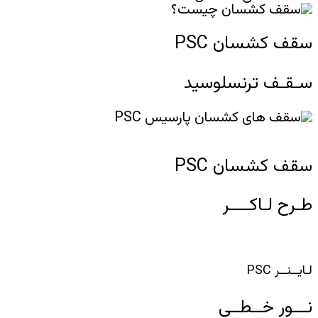
سقف کشسان PSC
سـقـف ترنسلوسید
سقف کشسان PSC
طـرح لـاکــــر
لـایــنــر PSC
نـــور خــطــی