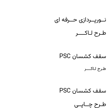
نــورپــردازی حــرفه ای
طـرح لـاکــــر
سقف کشسان PSC
طـرح لـاکــــر
سقف کشسان PSC
طـرح چــاپــی