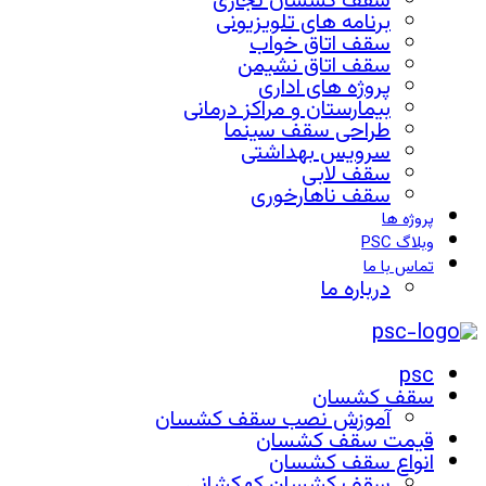
سقف کشسان تجاری
برنامه های تلویزیونی
سقف اتاق خواب
سقف اتاق نشیمن
پروژه های اداری
بیمارستان و مراکز درمانی
طراحی سقف سینما
سرویس بهداشتی
سقف لابی
سقف ناهارخوری
پروژه ها
وبلاگ PSC
تماس با ما
درباره ما
psc
سقف کشسان
آموزش نصب سقف کشسان
قیمت سقف کشسان
انواع سقف کشسان
سقف کشسان کهکشانی