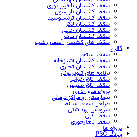
سقف کشسان با فیبر نوری
سقف کشسان باریسول
سقف کشسان ترنسلوسید
سقف کشسان لاکر
سقف کشسان چاپی
سقف کشسان مات
سقف های کشسان آسمان شب
گالری
سقف استخر
سقف کشسان آشپزخانه
سقف کشسان تجاری
برنامه های تلویزیونی
سقف اتاق خواب
سقف اتاق نشیمن
پروژه های اداری
بیمارستان و مراکز درمانی
طراحی سقف سینما
سرویس بهداشتی
سقف لابی
سقف ناهارخوری
پروژه ها
وبلاگ PSC