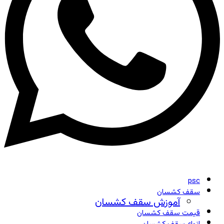
psc
سقف کشسان
آموزش سقف کشسان
قیمت سقف کشسان