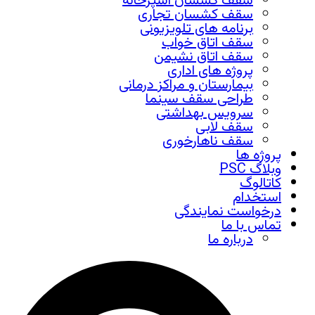
سقف کشسان آشپزخانه
سقف کشسان تجاری
برنامه های تلویزیونی
سقف اتاق خواب
سقف اتاق نشیمن
پروژه های اداری
بیمارستان و مراکز درمانی
طراحی سقف سینما
سرویس بهداشتی
سقف لابی
سقف ناهارخوری
پروژه ها
وبلاگ PSC
کاتالوگ
استخدام
درخواست نمایندگی
تماس با ما
درباره ما