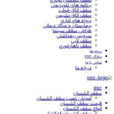
سقف کشسان تجاری
برنامه های تلویزیونی
سقف اتاق خواب
سقف اتاق نشیمن
پروژه های اداری
بیمارستان و مراکز درمانی
طراحی سقف سینما
سرویس بهداشتی
سقف لابی
سقف ناهارخوری
پروژه ها
وبلاگ PSC
تماس با ما
درباره ما
psc
سقف کشسان
آموزش نصب سقف کشسان
قیمت سقف کشسان
انواع سقف کشسان
سقف کشسان کهکشانی