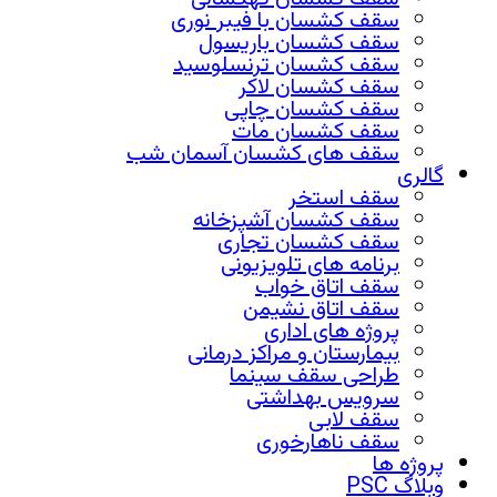
سقف کشسان با فیبر نوری
سقف کشسان باریسول
سقف کشسان ترنسلوسید
سقف کشسان لاکر
سقف کشسان چاپی
سقف کشسان مات
سقف های کشسان آسمان شب
گالری
سقف استخر
سقف کشسان آشپزخانه
سقف کشسان تجاری
برنامه های تلویزیونی
سقف اتاق خواب
سقف اتاق نشیمن
پروژه های اداری
بیمارستان و مراکز درمانی
طراحی سقف سینما
سرویس بهداشتی
سقف لابی
سقف ناهارخوری
پروژه ها
وبلاگ PSC