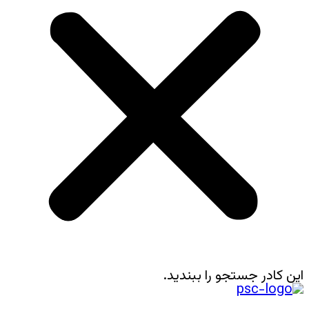
این کادر جستجو را ببندید.