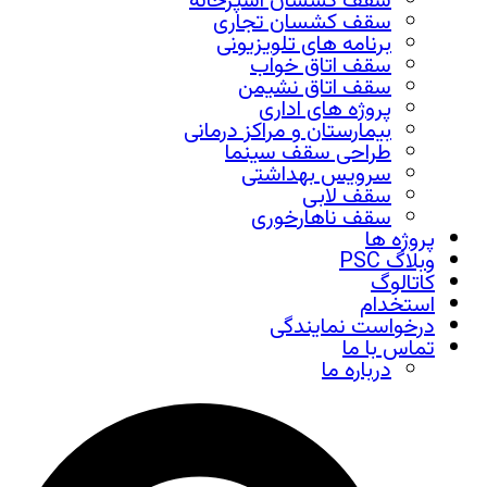
سقف کشسان آشپزخانه
سقف کشسان تجاری
برنامه های تلویزیونی
سقف اتاق خواب
سقف اتاق نشیمن
پروژه های اداری
بیمارستان و مراکز درمانی
طراحی سقف سینما
سرویس بهداشتی
سقف لابی
سقف ناهارخوری
پروژه ها
وبلاگ PSC
کاتالوگ
استخدام
درخواست نمایندگی
تماس با ما
درباره ما