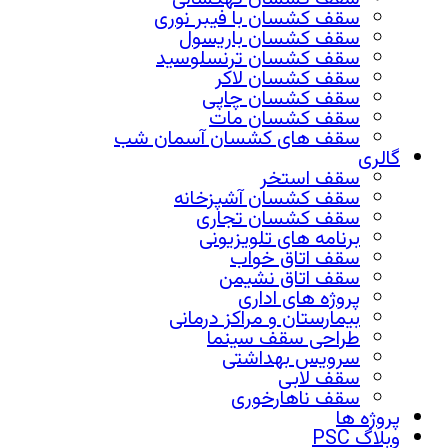
سقف کشسان با فیبر نوری
سقف کشسان باریسول
سقف کشسان ترنسلوسید
سقف کشسان لاکر
سقف کشسان چاپی
سقف کشسان مات
سقف های کشسان آسمان شب
گالری
سقف استخر
سقف کشسان آشپزخانه
سقف کشسان تجاری
برنامه های تلویزیونی
سقف اتاق خواب
سقف اتاق نشیمن
پروژه های اداری
بیمارستان و مراکز درمانی
طراحی سقف سینما
سرویس بهداشتی
سقف لابی
سقف ناهارخوری
پروژه ها
وبلاگ PSC