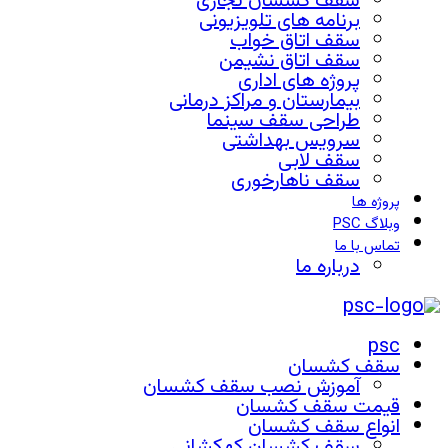
سقف کشسان تجاری
برنامه های تلویزیونی
سقف اتاق خواب
سقف اتاق نشیمن
پروژه های اداری
بیمارستان و مراکز درمانی
طراحی سقف سینما
سرویس بهداشتی
سقف لابی
سقف ناهارخوری
پروژه ها
وبلاگ PSC
تماس با ما
درباره ما
psc
سقف کشسان
آموزش نصب سقف کشسان
قیمت سقف کشسان
انواع سقف کشسان
سقف کشسان کهکشانی