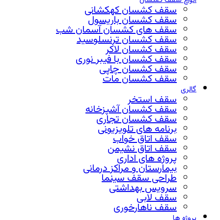
انواع سقف کشسان
سقف کشسان کهکشانی
سقف کشسان باریسول
سقف های کشسان آسمان شب
سقف کشسان ترنسلوسید
سقف کشسان لاکر
سقف کشسان با فیبر نوری
سقف کشسان چاپی
سقف کشسان مات
گالری
سقف استخر
سقف کشسان آشپزخانه
سقف کشسان تجاری
برنامه های تلویزیونی
سقف اتاق خواب
سقف اتاق نشیمن
پروژه های اداری
بیمارستان و مراکز درمانی
طراحی سقف سینما
سرویس بهداشتی
سقف لابی
سقف ناهارخوری
پروژه ها