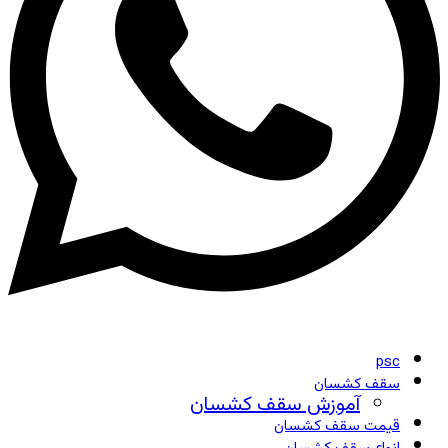
psc
سقف کشسان
آموزش سقف کشسان
قیمت سقف کشسان