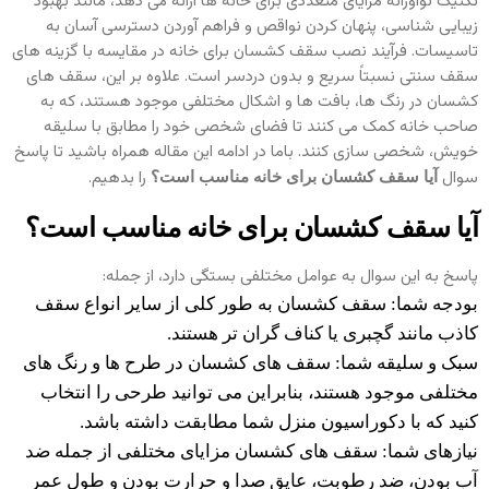
تکنیک نوآورانه مزایای متعددی برای خانه ‌ها ارائه می ‌دهد، مانند بهبود
زیبایی‌ شناسی، پنهان کردن نواقص و فراهم آوردن دسترسی آسان به
تاسیسات. فرآیند نصب سقف کشسان برای خانه در مقایسه با گزینه‌ های
سقف سنتی نسبتاً سریع و بدون دردسر است. علاوه بر این، سقف‌ های
کشسان در رنگ ‌ها، بافت ‌ها و اشکال مختلفی موجود هستند، که به
صاحب خانه کمک می‌ کنند تا فضای شخصی خود را مطابق با سلیقه‌
خویش، شخصی‌ سازی کنند. باما در ادامه این مقاله همراه باشید تا پاسخ
سوال
را بدهیم.
آیا سقف کشسان برای خانه مناسب است؟
آیا سقف کشسان برای خانه مناسب است؟
پاسخ به این سوال به عوامل مختلفی بستگی دارد، از جمله:
بودجه شما: سقف کشسان به طور کلی از سایر انواع سقف
کاذب مانند گچبری یا کناف گران‌ تر هستند.
سبک و سلیقه شما: سقف ‌های کشسان در طرح ها و رنگ های
مختلفی موجود هستند، بنابراین می توانید طرحی را انتخاب
کنید که با دکوراسیون منزل شما مطابقت داشته باشد.
نیازهای شما: سقف‌ های کشسان مزایای مختلفی از جمله ضد
آب بودن، ضد رطوبت، عایق صدا و حرارت بودن و طول عمر