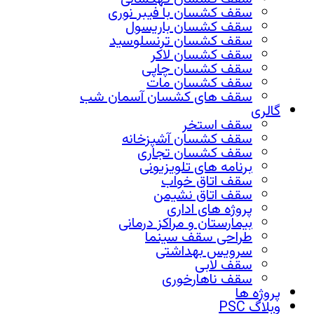
سقف کشسان با فیبر نوری
سقف کشسان باریسول
سقف کشسان ترنسلوسید
سقف کشسان لاکر
سقف کشسان چاپی
سقف کشسان مات
سقف های کشسان آسمان شب
گالری
سقف استخر
سقف کشسان آشپزخانه
سقف کشسان تجاری
برنامه های تلویزیونی
سقف اتاق خواب
سقف اتاق نشیمن
پروژه های اداری
بیمارستان و مراکز درمانی
طراحی سقف سینما
سرویس بهداشتی
سقف لابی
سقف ناهارخوری
پروژه ها
وبلاگ PSC