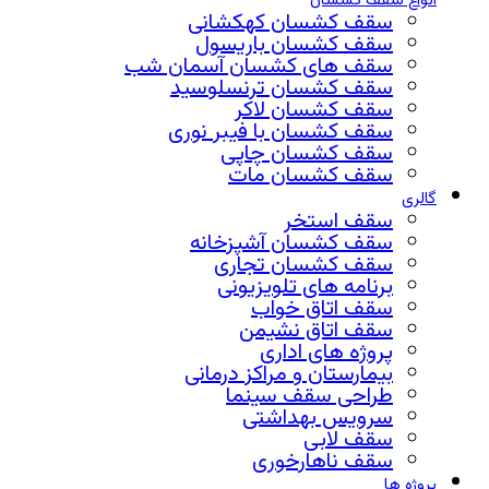
انواع سقف کشسان
سقف کشسان کهکشانی
سقف کشسان باریسول
سقف های کشسان آسمان شب
سقف کشسان ترنسلوسید
سقف کشسان لاکر
سقف کشسان با فیبر نوری
سقف کشسان چاپی
سقف کشسان مات
گالری
سقف استخر
سقف کشسان آشپزخانه
سقف کشسان تجاری
برنامه های تلویزیونی
سقف اتاق خواب
سقف اتاق نشیمن
پروژه های اداری
بیمارستان و مراکز درمانی
طراحی سقف سینما
سرویس بهداشتی
سقف لابی
سقف ناهارخوری
پروژه ها