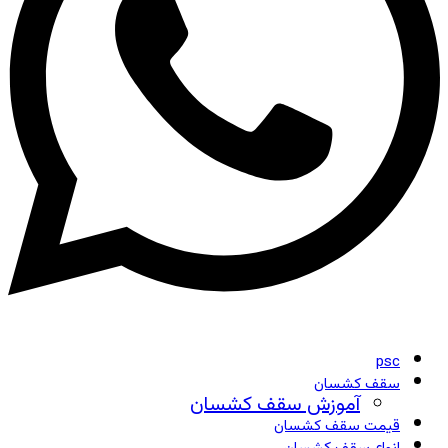
psc
سقف کشسان
آموزش سقف کشسان
قیمت سقف کشسان