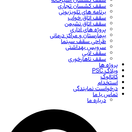
سقف کشسان آشپزخانه
سقف کشسان تجاری
برنامه های تلویزیونی
سقف اتاق خواب
سقف اتاق نشیمن
پروژه های اداری
بیمارستان و مراکز درمانی
طراحی سقف سینما
سرویس بهداشتی
سقف لابی
سقف ناهارخوری
پروژه ها
وبلاگ PSC
کاتالوگ
استخدام
درخواست نمایندگی
تماس با ما
درباره ما