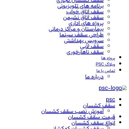
سقف کشسان تجاری
برنامه های تلویزیونی
سقف اتاق خواب
سقف اتاق نشیمن
پروژه های اداری
بیمارستان و مراکز درمانی
طراحی سقف سینما
سرویس بهداشتی
سقف لابی
سقف ناهارخوری
پروژه ها
وبلاگ PSC
تماس با ما
درباره ما
psc
سقف کشسان
آموزش نصب سقف کشسان
قیمت سقف کشسان
انواع سقف کشسان
سقف کشسان کهکشانی