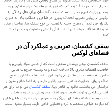
خود اختصاص داده است. امروزه در فضای رقابتی هتل‌ ها و تالارها، ایجاد
محیطی منحصر به فرد و جذاب که تجربه‌ ای متفاوت برای مشتریان به
ارمغان بیاورد، امری ضروری است.
، با
سقف کشسان برای هتل و تالار
ترکیبی از زیبایی بصری، انعطاف‌ پذیری در طراحی و عملکرد بالا، به عنوان
یک راه‌ حل ایده‌ آل مطرح است. با نصب این نوع سقف‌ ها، صاحبان هتل‌
ها و تالارها قادر خواهند بود به سادگی فضایی متفاوت و خاص ایجاد
کنند.
سقف کشسان: تعریف و عملکرد آن در
فضاهای لوکس
سقف کشسان نوعی پوشش سقفی است که از جنس مواد پلیمری با
خاصیت انعطاف‌ پذیری بالا ساخته شده و به وسیله چارچوب‌ هایی
خاص، به سقف اصلی متصل می‌شود. این سقف‌ ها با داشتن سطوح
صاف و براق، جذابیت ظاهری بسیار بالایی دارند و به فضا حالتی مدرن و
درخشان می‌ بخشند. علاوه بر ظاهر زیبا،
سقف کشسان
می‌ تواند برای هر
فضایی طراحی و تولید شود، بدون اینکه محدودیتی در اندازه یا شکل
سقف وجود داشته باشد. این ویژگی به خصوص برای تالارها و هتل‌ هایی
که نیاز به طراحی منحصربه‌ فرد و فضایی خاص دارند، بسیار مفید است.